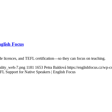
glish Focus
de licences, and TEFL certification—so they can focus on teaching.
ality_web-7.png
1181
1653
Petra Baldová
https://englishfocus.cz/wp-
FL Support for Native Speakers | English Focus