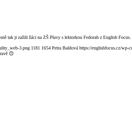
sně tak ji zažili žáci na ZŠ Plavy s lektorkou Fedorah z English Focus.
ality_web-3.png
1181
1654
Petra Baldová
https://englishfocus.cz/wp-
hravě 🙃