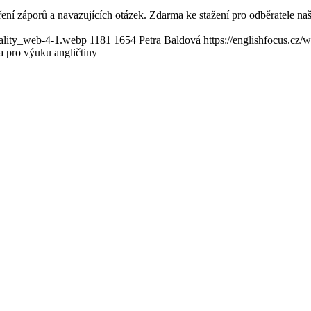
ření záporů a navazujících otázek. Zdarma ke stažení pro odběratele na
uality_web-4-1.webp
1181
1654
Petra Baldová
https://englishfocus.cz/
a pro výuku angličtiny