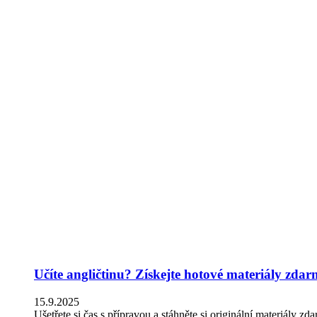
Učíte angličtinu? Získejte hotové materiály zdar
15.9.2025
Ušetřete si čas s přípravou a stáhněte si originální materiály zd