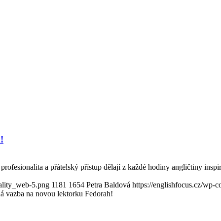
!
profesionalita a přátelský přístup dělají z každé hodiny angličtiny inspir
ality_web-5.png
1181
1654
Petra Baldová
https://englishfocus.cz/wp-
ná vazba na novou lektorku Fedorah!