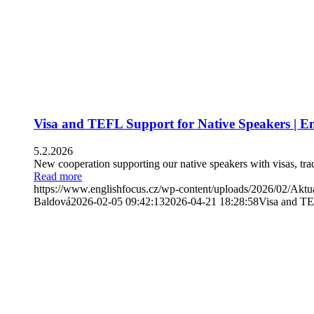
Visa and TEFL Support for Native Speakers | En
5.2.2026
New cooperation supporting our native speakers with visas, tra
Read more
https://www.englishfocus.cz/wp-content/uploads/2026/02/Aktu
Baldová
2026-02-05 09:42:13
2026-04-21 18:28:58
Visa and TE