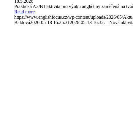
18.5.2026
Praktická A2/B1 aktivita pro výuku angličtiny zaměřená na tvo
Read more
https://www.englishfocus.cz/wp-content/uploads/2026/05/Akt
Baldová
2026-05-18 16:25:31
2026-05-18 16:32:11
Nová aktivit